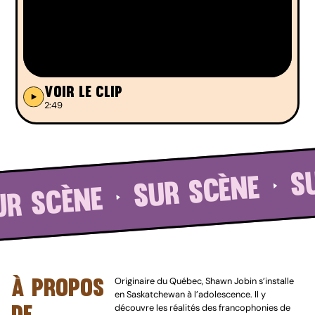
Voir le clip
2:49
S
SUR SCÈNE
UR SCÈNE
À propos
Originaire du Québec, Shawn Jobin s’installe
en Saskatchewan à l’adolescence. Il y
de
découvre les réalités des francophonies de